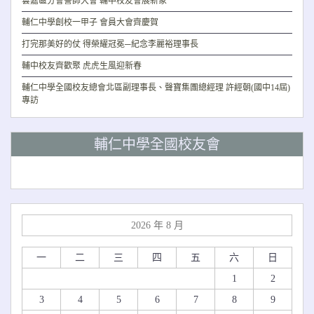
雲嘉區分會誓師大會 輔中校友會展新象
輔仁中學創校一甲子 會員大會齊慶賀
打完那美好的仗 得榮耀冠冕─紀念李麗裕理事長
輔中校友齊歡聚 虎虎生風迎新春
輔仁中學全國校友總會北區副理事長、聲寶集團總經理 許經朝(國中14屆)
專訪
輔仁中學全國校友會
2026 年 8 月
一
二
三
四
五
六
日
1
2
3
4
5
6
7
8
9