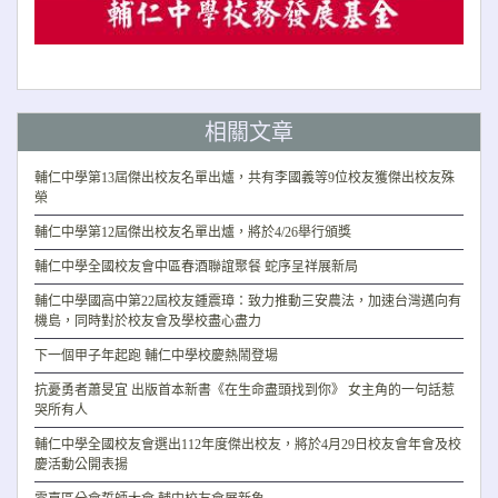
相關文章
輔仁中學第13屆傑出校友名單出爐，共有李國義等9位校友獲傑出校友殊
榮
輔仁中學第12屆傑出校友名單出爐，將於4/26舉行頒獎
輔仁中學全國校友會中區春酒聯誼聚餐 蛇序呈祥展新局
輔仁中學國高中第22屆校友鍾震璋：致力推動三安農法，加速台灣邁向有
機島，同時對於校友會及學校盡心盡力
下一個甲子年起跑 輔仁中學校慶熱鬧登場
抗憂勇者蕭旻宜 出版首本新書《在生命盡頭找到你》 女主角的一句話惹
哭所有人
輔仁中學全國校友會選出112年度傑出校友，將於4月29日校友會年會及校
慶活動公開表揚