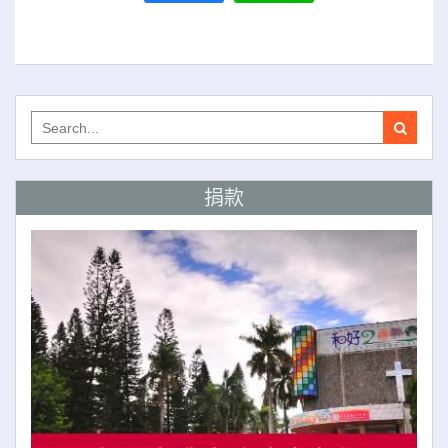
Search
for:
捐款