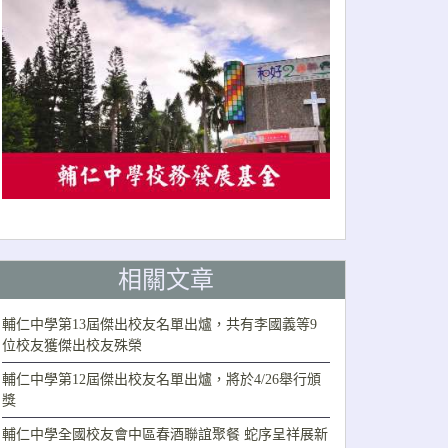
相關文章
輔仁中學第13屆傑出校友名單出爐，共有李國義等9
位校友獲傑出校友殊榮
輔仁中學第12屆傑出校友名單出爐，將於4/26舉行頒
獎
輔仁中學全國校友會中區春酒聯誼聚餐 蛇序呈祥展新