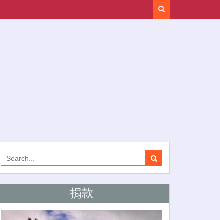
Search
Search
for:
捐款