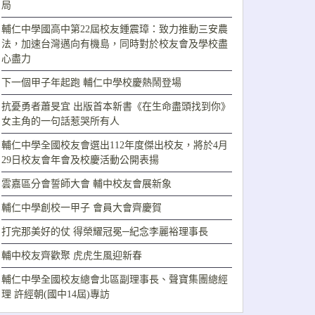
局
輔仁中學國高中第22屆校友鍾震璋：致力推動三安農
法，加速台灣邁向有機島，同時對於校友會及學校盡
心盡力
下一個甲子年起跑 輔仁中學校慶熱鬧登場
抗憂勇者蕭旻宜 出版首本新書《在生命盡頭找到你》
女主角的一句話惹哭所有人
輔仁中學全國校友會選出112年度傑出校友，將於4月
29日校友會年會及校慶活動公開表揚
雲嘉區分會誓師大會 輔中校友會展新象
輔仁中學創校一甲子 會員大會齊慶賀
打完那美好的仗 得榮耀冠冕─紀念李麗裕理事長
輔中校友齊歡聚 虎虎生風迎新春
輔仁中學全國校友總會北區副理事長、聲寶集團總經
理 許經朝(國中14屆)專訪