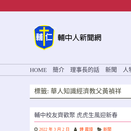
Skip
to
content
HOME
簡介
理事長的話
新聞
人
標籤:
華人知識經濟教父黃禎祥
輔中校友齊歡聚 虎虎生風迎新春
2022 年 3 月 2 日
鍾 震璋
新聞