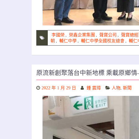
李國榮
,
榮鑫企業集團
,
聲寶公司
,
聲寶總經
朝
,
輔仁中學
,
輔仁中學全國校友總會
,
輔仁
原流新創聚落台中新地標 乘載原鄉情—
2022 年 1 月 29 日
鍾 震璋
人物
,
新聞