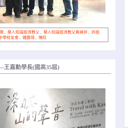
理
,
華人知識經濟教父
,
華人知識經濟教父黃禎祥
,
許經
中學校友會
,
鍾震璋
,
陳旺
王嘉勳學長(國高35屆)