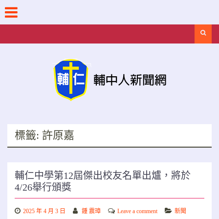
Skip
to
content
Search
標籤:
許原嘉
輔仁中學第12屆傑出校友名單出爐，將於
4/26舉行頒獎
2025 年 4 月 3 日
鍾 震璋
Leave a comment
新聞