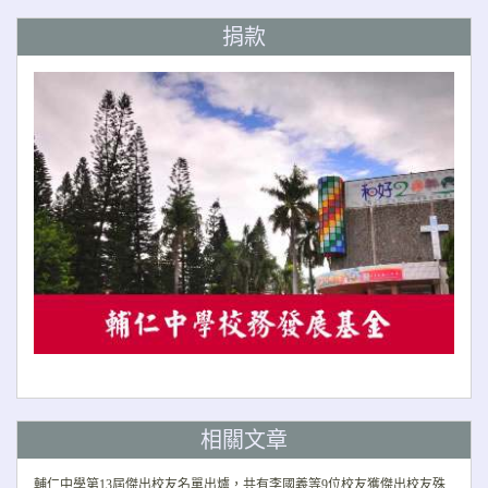
捐款
相關文章
輔仁中學第13屆傑出校友名單出爐，共有李國義等9位校友獲傑出校友殊