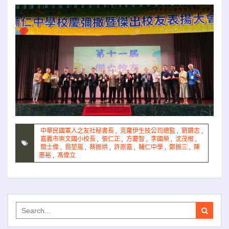
中華民國軍人之友社秘書長
,
克蘿伊生技公司總監
,
劉鑽志
,
嘉義市崇文國小校長
,
張仁正
,
方慶智
,
李國榮
,
沈茂根
,
簡士偉
,
翁堃嵐
,
蔡振烘
,
許原嘉
,
輔仁中學
,
鄭振三
,
陳
惠裕
,
馮偉立
Search
for: