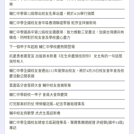
榮
輔仁中學第12屆傑出校友名單出爐，將於4/26舉行頒獎
輔仁中學全國校友會中區春酒聯誼聚餐 蛇序呈祥展新局
輔仁中學國高中第22屆校友鍾震璋：致力推動三安農法，加速台灣邁向有
機島，同時對於校友會及學校盡心盡力
下一個甲子年起跑 輔仁中學校慶熱鬧登場
抗憂勇者蕭旻宜 出版首本新書《在生命盡頭找到你》 女主角的一句話惹
哭所有人
輔仁中學全國校友會選出112年度傑出校友，將於4月29日校友會年會及校
慶活動公開表揚
雲嘉區分會誓師大會 輔中校友會展新象
輔仁中學創校一甲子 會員大會齊慶賀
打完那美好的仗 得榮耀冠冕─紀念李麗裕理事長
輔中校友齊歡聚 虎虎生風迎新春
輔仁中學全國校友總會北區副理事長、聲寶集團總經理 許經朝(國中14屆)
專訪