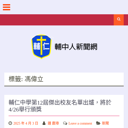
Skip
to
content
Search
標籤:
馮偉立
輔仁中學第12屆傑出校友名單出爐，將於
4/26舉行頒獎
2025 年 4 月 3 日
鍾 震璋
Leave a comment
新聞