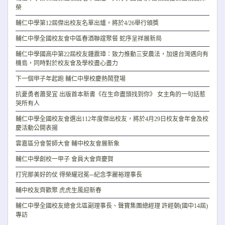
榮
輔仁中學第12屆傑出校友名單出爐，將於4/26舉行頒獎
輔仁中學全國校友會中區春酒聯誼聚餐 蛇序呈祥展新局
輔仁中學國高中第22屆校友鍾震璋：致力推動三安農法，加速台灣邁向有
機島，同時對於校友會及學校盡心盡力
下一個甲子年起跑 輔仁中學校慶熱鬧登場
抗憂勇者蕭旻宜 出版首本新書《在生命盡頭找到你》 女主角的一句話惹
哭所有人
輔仁中學全國校友會選出112年度傑出校友，將於4月29日校友會年會及校
慶活動公開表揚
雲嘉區分會誓師大會 輔中校友會展新象
輔仁中學創校一甲子 會員大會齊慶賀
打完那美好的仗 得榮耀冠冕─紀念李麗裕理事長
輔中校友齊歡聚 虎虎生風迎新春
輔仁中學全國校友總會北區副理事長、聲寶集團總經理 許經朝(國中14屆)
專訪