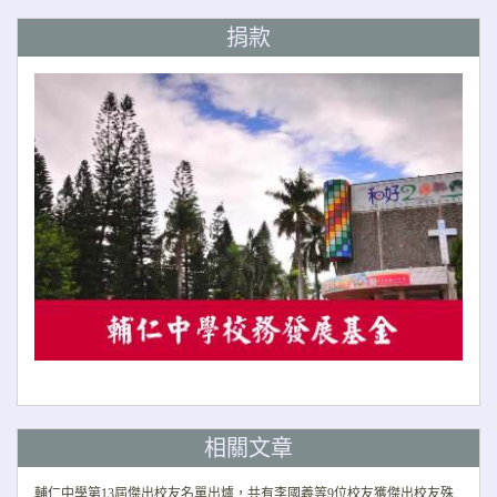
捐款
相關文章
輔仁中學第13屆傑出校友名單出爐，共有李國義等9位校友獲傑出校友殊