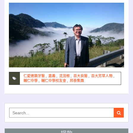
仁愛連鎖牙醫
,
嘉義
,
沈茂根
,
百大良醫
,
百大芳草人物
,
輔仁中學
,
輔仁中學校友會
,
邦泰集團
Search
for: