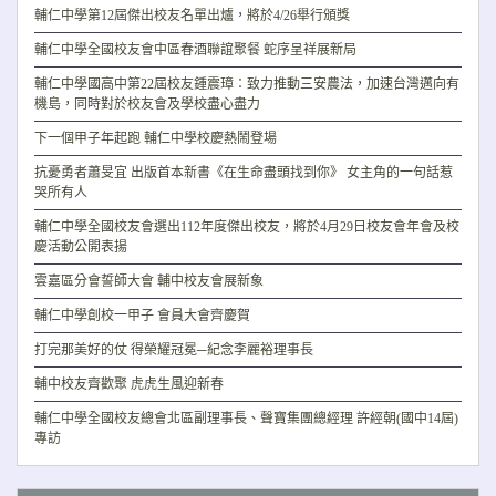
輔仁中學第12屆傑出校友名單出爐，將於4/26舉行頒獎
輔仁中學全國校友會中區春酒聯誼聚餐 蛇序呈祥展新局
輔仁中學國高中第22屆校友鍾震璋：致力推動三安農法，加速台灣邁向有
機島，同時對於校友會及學校盡心盡力
下一個甲子年起跑 輔仁中學校慶熱鬧登場
抗憂勇者蕭旻宜 出版首本新書《在生命盡頭找到你》 女主角的一句話惹
哭所有人
輔仁中學全國校友會選出112年度傑出校友，將於4月29日校友會年會及校
慶活動公開表揚
雲嘉區分會誓師大會 輔中校友會展新象
輔仁中學創校一甲子 會員大會齊慶賀
打完那美好的仗 得榮耀冠冕─紀念李麗裕理事長
輔中校友齊歡聚 虎虎生風迎新春
輔仁中學全國校友總會北區副理事長、聲寶集團總經理 許經朝(國中14屆)
專訪